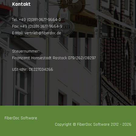
Kontakt
Tel. +49 (0)381-3677-9664-3
Fax: +49 (0)381-3677-9664-9
E-Mail: vertrieb@fiberdoc.de
Steuernummer:
Finanzamt Hansestadt Rostock 079/262/08297
USt-IdNr: DE227034266
FiberDoc Software
Copyright © FiberDoc Software 2012 - 2026